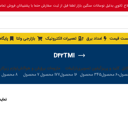
لاع ثانوی بدلیل نوسانات سنگین بازار لطفا قبل از ثبت سفارش حتما با پشتیبانان فروش تما
ست قیمت
امداد برق
تعمیرات الکترونیک
بازارجی ولتا
پایگا
D42TMI
ابل
کلید و پریز
آیفون تصویری
تزئینات
ملزومات برق
فن و هواکش
لوازم زیرکار
60 محصول
345 محصول
16 محصول
177 محصول
7 محصول
8 محصول
نما