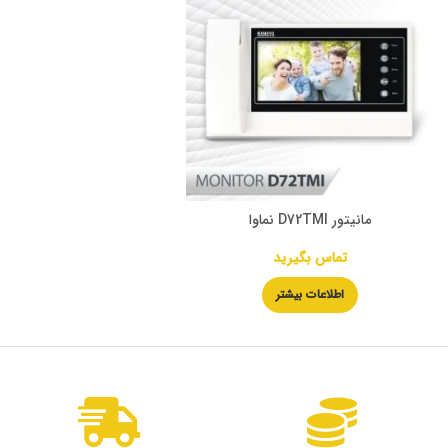
مانیتور D72TMI نماوا
تماس بگیرید
اطلاعات بیشتر