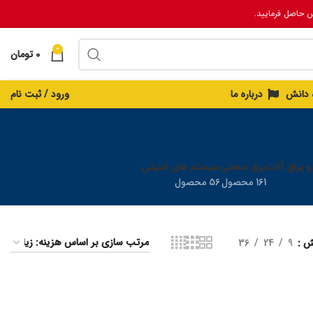
س حاصل فرمایید.
0
0
تومان
ه دانش
درباره ما
ورود / ثبت نام
 و یراق آلات
برق صنعتی
سیستم های امنیتی
161 محصول
56 محصول
یش
9
24
36