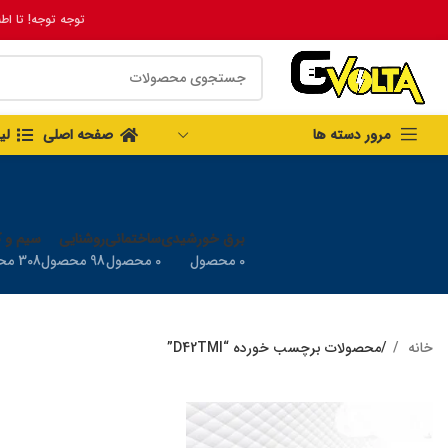
توجه توجه! تا اط
مرور دسته ها
صفحه اصلی
لی
برق خورشیدی
ساختمانی
روشنایی
سیم و ک
0 محصول
0 محصول
98 محصول
308 محصول
خانه
محصولات برچسب خورده “D42TMI”