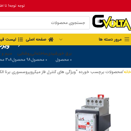
توجه توجه! تا اط
مرور دسته ها
صفحه اصلی
لیست قی
ویژگ
برق خورشیدی
ساختمانی
روشنایی
سیم و ک
0 محصول
0 محصول
98 محصول
308 محصول
خانه
محصولات برچسب خورده “ویژگی های کنترل فاز میکروپروسسوری برنا الکترونی