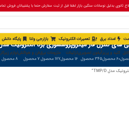
لاع ثانوی بدلیل نوسانات سنگین بازار لطفا قبل از ثبت سفارش حتما با پشتیبانان فروش تما
مت
امداد برق
تعمیرات الکترونیک
بازارجی ولتا
پایگاه دانش
ی های کنترل فاز میکروپروسسوری برنا الکترونیک مدل MP/D
ابل
کلید و پریز
آیفون تصویری
تزئینات
ملزومات برق
فن و هواکش
لوازم زیرکار
60 محصول
345 محصول
16 محصول
177 محصول
7 محصول
8 محصول
ک مدل TMP/D”