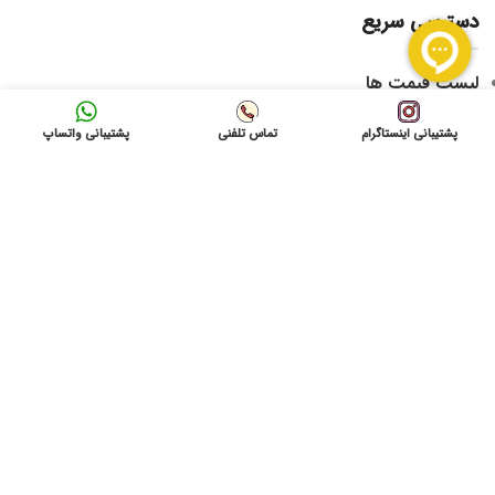
دسترسی سریع
لیست قیمت ها
امداد برق
فروشگاه
پشتیبانی اینستاگرام
تماس تلفنی
پشتیبانی واتساپ
درخواست امدادبرق
تماس باما
نشانی: شاهرود ، میدان 9 دی به سمت بیمارستان امام
حسین(ع) ، بازرگانی آمادنیرو
ایمیل: info@gvolta.com
تلفن: 32333000-023
شبکه های اجتماعی