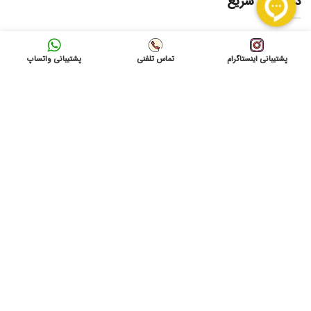
دسترسی سریع
لیست قیمت ها
امداد برق
پشتیبانی اینستاگرام
تماس تلفنی
پشتیبانی واتساپ
فروشگاه
درخواست امدادبرق
تماس باما
نشانی: شاهرود ، میدان 9 دی به سمت بیمارستان امام
حسین(ع) ، بازرگانی آمادنیرو
ایمیل: info@gvolta.com
تلفن: 32333000-023
شبکه های اجتماعی