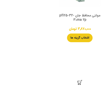
مولتی محافظ جان pfl25-32-
30ma 2p
3,870,000
تومان
انتخاب گزینه ها