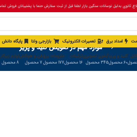
لاع ثانوی بدلیل نوسانات سنگین بازار لطفا قبل از ثبت سفارش حتما با پشتیبانان فروش تما
مت
امداد برق
تعمیرات الکترونیک
بازارجی ولتا
پایگاه دانش
موارد مهم در تعویض کلید و پریز
ابل
کلید و پریز
آیفون تصویری
تزئینات
ملزومات برق
فن و هواکش
لوازم زیرکار
60 محصول
345 محصول
16 محصول
177 محصول
7 محصول
8 محصول