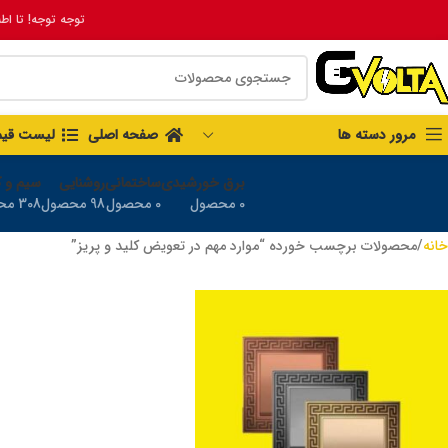
توجه توجه! تا اط
مرور دسته ها
صفحه اصلی
لیست قی
برق خورشیدی
ساختمانی
روشنایی
سیم و ک
0 محصول
0 محصول
98 محصول
308 محصول
خانه
محصولات برچسب خورده “موارد مهم در تعویض کلید و پریز”