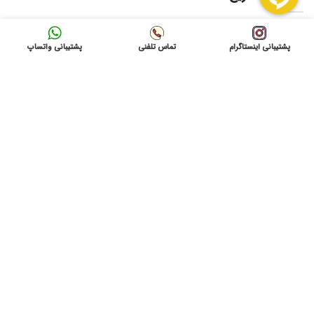
لیست قیمت ها
پشتیبانی اینستاگرام
تماس تلفنی
پشتیبانی واتساپ
امداد برق
فروشگاه
درخواست امدادبرق
تماس باما
نشانی: شاهرود ، میدان 9 دی به سمت بیمارستان امام
حسین(ع) ، بازرگانی آمادنیرو
ایمیل: info@gvolta.com
تلفن: 32333000-023
شبکه های اجتماعی