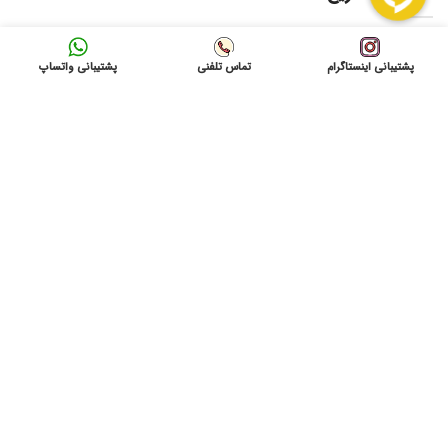
لیست قیمت ها
پشتیبانی اینستاگرام
تماس تلفنی
پشتیبانی واتساپ
امداد برق
فروشگاه
درخواست امدادبرق
تماس باما
نشانی: شاهرود ، میدان 9 دی به سمت بیمارستان امام
حسین(ع) ، بازرگانی آمادنیرو
ایمیل: info@gvolta.com
تلفن: 32333000-023
شبکه های اجتماعی