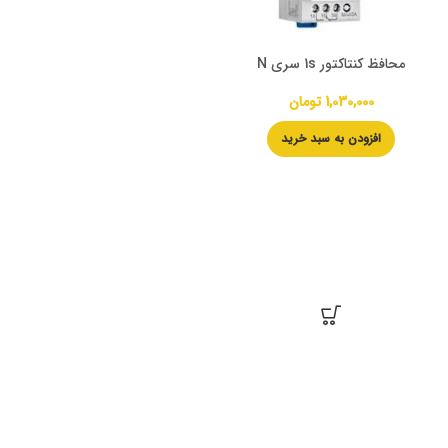
محافظ کنتاکتور 1s سری N
1,030,000
تومان
افزودن به سبد خرید