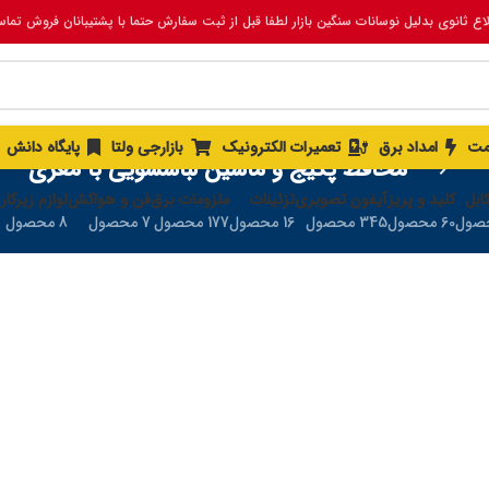
لاع ثانوی بدلیل نوسانات سنگین بازار لطفا قبل از ثبت سفارش حتما با پشتیبانان فروش تما
مت
امداد برق
تعمیرات الکترونیک
بازارجی ولتا
پایگاه دانش
محافظ پکیج و ماشین لباسشویی با مغزی
ابل
کلید و پریز
آیفون تصویری
تزئینات
ملزومات برق
فن و هواکش
لوازم زیرکار
60 محصول
345 محصول
16 محصول
177 محصول
7 محصول
8 محصول