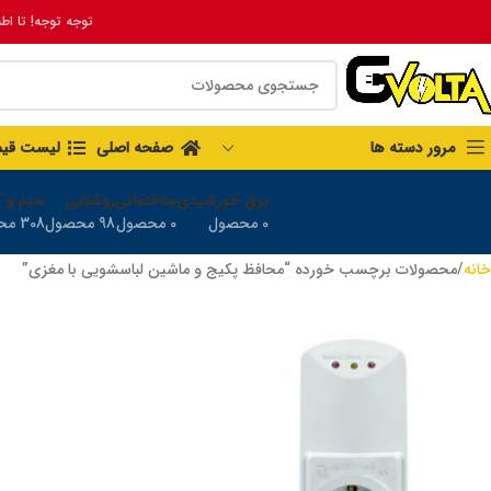
توجه توجه! تا اط
مرور دسته ها
صفحه اصلی
لیست قی
برق خورشیدی
ساختمانی
روشنایی
سیم و ک
0 محصول
0 محصول
98 محصول
308 محصول
خانه
محصولات برچسب خورده “محافظ پکیج و ماشین لباسشویی با مغزی”