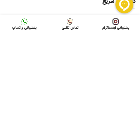
دسترسی سریع
لیست قیمت ها
امداد برق
پشتیبانی اینستاگرام
تماس تلفنی
پشتیبانی واتساپ
فروشگاه
درخواست امدادبرق
تماس باما
نشانی: شاهرود ، میدان 9 دی به سمت بیمارستان امام
حسین(ع) ، بازرگانی آمادنیرو
ایمیل: info@gvolta.com
تلفن: 32333000-023
شبکه های اجتماعی