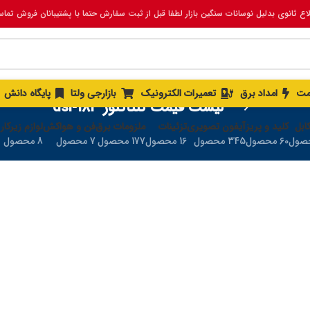
لاع ثانوی بدلیل نوسانات سنگین بازار لطفا قبل از ثبت سفارش حتما با پشتیبانان فروش تما
مت
امداد برق
تعمیرات الکترونیک
بازارجی ولتا
پایگاه دانش
لیست قیمت کنتاکتور dsl-183
ابل
کلید و پریز
آیفون تصویری
تزئینات
ملزومات برق
فن و هواکش
لوازم زیرکار
60 محصول
345 محصول
16 محصول
177 محصول
7 محصول
8 محصول