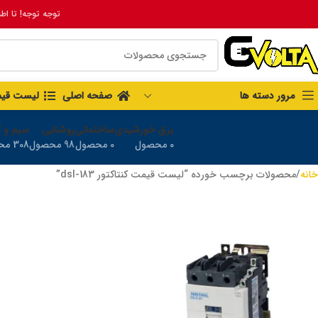
توجه توجه! تا اط
مرور دسته ها
صفحه اصلی
لیست قی
برق خورشیدی
ساختمانی
روشنایی
سیم و ک
0 محصول
0 محصول
98 محصول
308 محصول
خانه
محصولات برچسب خورده “لیست قیمت کنتاکتور dsl-183”