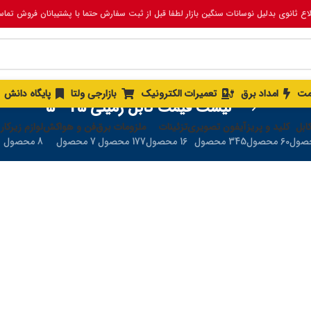
لاع ثانوی بدلیل نوسانات سنگین بازار لطفا قبل از ثبت سفارش حتما با پشتیبانان فروش تما
مت
امداد برق
تعمیرات الکترونیک
بازارجی ولتا
پایگاه دانش
لیست قیمت کابل زمینی 25 * 5
ابل
کلید و پریز
آیفون تصویری
تزئینات
ملزومات برق
فن و هواکش
لوازم زیرکار
60 محصول
345 محصول
16 محصول
177 محصول
7 محصول
8 محصول