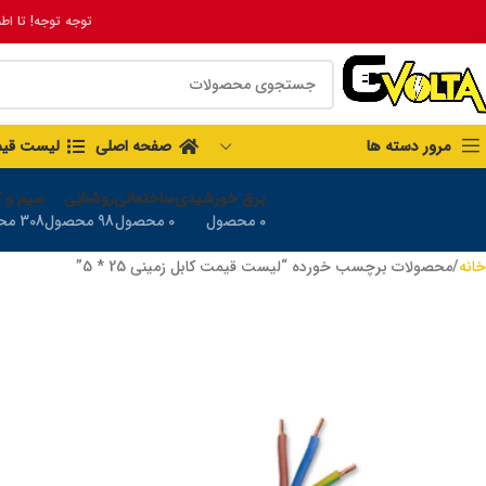
توجه توجه! تا اط
مرور دسته ها
صفحه اصلی
لیست قی
برق خورشیدی
ساختمانی
روشنایی
سیم و ک
0 محصول
0 محصول
98 محصول
308 محصول
خانه
محصولات برچسب خورده “لیست قیمت کابل زمینی 25 * 5”