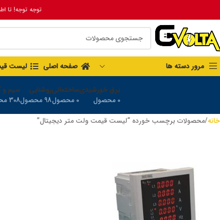
توجه توجه! تا اط
مرور دسته ها
صفحه اصلی
لیست قی
برق خورشیدی
ساختمانی
روشنایی
سیم و ک
0 محصول
0 محصول
98 محصول
308 محصول
خانه
محصولات برچسب خورده “لیست قیمت ولت متر دیجیتال”