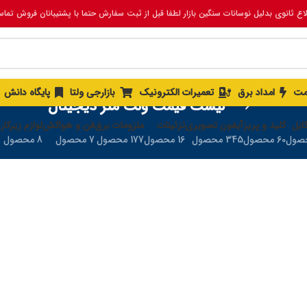
لاع ثانوی بدلیل نوسانات سنگین بازار لطفا قبل از ثبت سفارش حتما با پشتیبانان فروش تما
مت
امداد برق
تعمیرات الکترونیک
بازارجی ولتا
پایگاه دانش
لیست قیمت ولت متر دیجیتال
ابل
کلید و پریز
آیفون تصویری
تزئینات
ملزومات برق
فن و هواکش
لوازم زیرکار
60 محصول
345 محصول
16 محصول
177 محصول
7 محصول
8 محصول