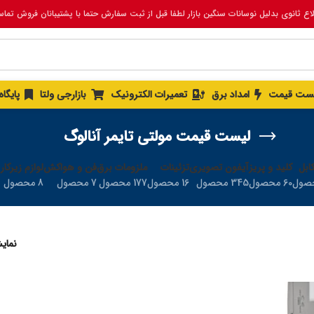
لاع ثانوی بدلیل نوسانات سنگین بازار لطفا قبل از ثبت سفارش حتما با پشتیبانان فروش تما
ست قیمت
امداد برق
تعمیرات الکترونیک
بازارجی ولتا
پایگا
لیست قیمت مولتی تایمر آنالوگ
ابل
کلید و پریز
آیفون تصویری
تزئینات
ملزومات برق
فن و هواکش
لوازم زیرکار
60 محصول
345 محصول
16 محصول
177 محصول
7 محصول
8 محصول
نما