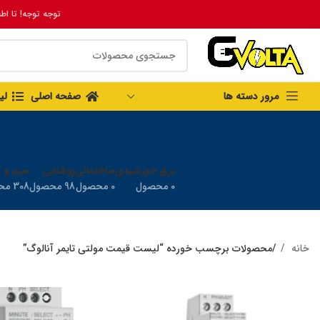
توجه توجه! تا اط
مرور دسته ها
صفحه اصلی
لی
برق خورشیدی
ساختمانی
روشنایی
سیم و ک
0 محصول
0 محصول
98 محصول
308 محصول
خانه
محصولات برچسب خورده “لیست قیمت مولتی تایمر آنالوگ”