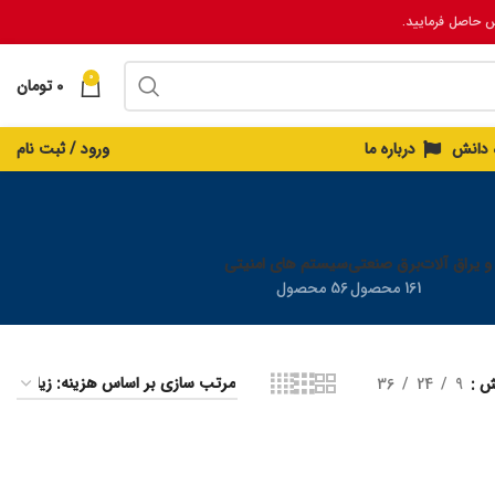
س حاصل فرمایید.
0
0
تومان
ه دانش
درباره ما
ورود / ثبت نام
 و یراق آلات
برق صنعتی
سیستم های امنیتی
161 محصول
56 محصول
یش
9
24
36