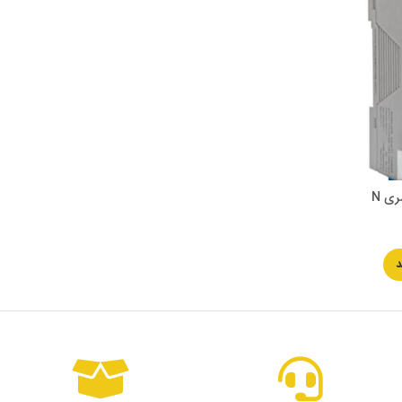
ی N
د