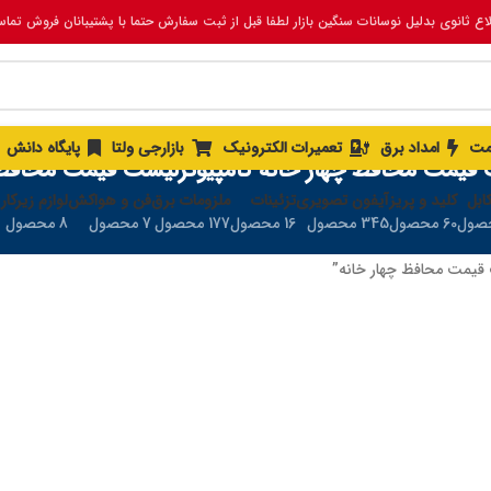
لاع ثانوی بدلیل نوسانات سنگین بازار لطفا قبل از ثبت سفارش حتما با پشتیبانان فروش تما
مت
امداد برق
تعمیرات الکترونیک
بازارجی ولتا
پایگاه دانش
قیمت محافظ چهار خانه کامپیوترلیست قیمت محافظ 
ابل
کلید و پریز
آیفون تصویری
تزئینات
ملزومات برق
فن و هواکش
لوازم زیرکار
60 محصول
345 محصول
16 محصول
177 محصول
7 محصول
8 محصول
یمت محافظ چهار خانه”