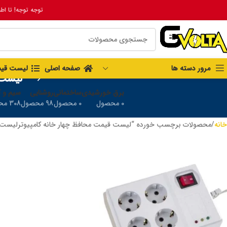
توجه توجه! تا اط
مرور دسته ها
صفحه اصلی
لیست قی
لیست 
برق خورشیدی
ساختمانی
روشنایی
سیم و ک
0 محصول
0 محصول
98 محصول
308 محصول
خانه
محصولات برچسب خورده “لیست قیمت محافظ چهار خانه کامپیوترلیست ق