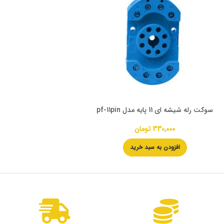
سوکت رله شیشه ای 11 پایه مدل pf-11pin
330,000
تومان
افزودن به سبد خرید