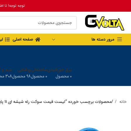
توجه توجه! تا اط
مرور دسته ها
صفحه اصلی
لی
برق خورشیدی
ساختمانی
روشنایی
سیم و ک
0 محصول
0 محصول
98 محصول
308 محصول
خانه
محصولات برچسب خورده “لیست قیمت سوکت رله شیشه ای 11 پایه”