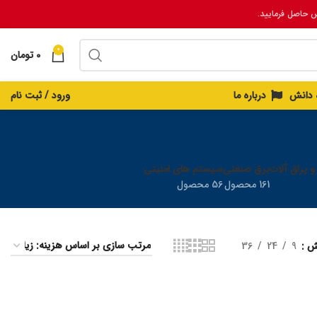
س حاصل فرمایید.
0
0
تومان
ه دانش
درباره ما
ورود / ثبت نام
 و یراق آلات
برق صنعتی
سیستم های امنیتی
161 محصول
56 محصول
یش
9
24
36