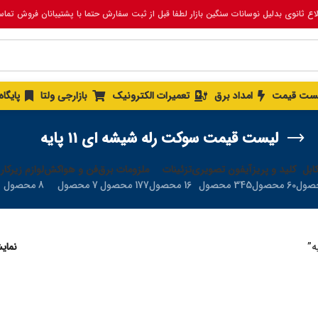
لاع ثانوی بدلیل نوسانات سنگین بازار لطفا قبل از ثبت سفارش حتما با پشتیبانان فروش تما
ست قیمت
امداد برق
تعمیرات الکترونیک
بازارجی ولتا
پایگا
لیست قیمت سوکت رله شیشه ای 11 پایه
ابل
کلید و پریز
آیفون تصویری
تزئینات
ملزومات برق
فن و هواکش
لوازم زیرکار
60 محصول
345 محصول
16 محصول
177 محصول
7 محصول
8 محصول
نما