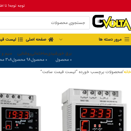
توجه توجه! تا اط
مرور دسته ها
صفحه اصلی
لیست قی
برق خورشیدی
ساختمانی
روشنایی
سیم و ک
0 محصول
0 محصول
98 محصول
308 محصول
خانه
محصولات برچسب خورده “لیست قیمت ساعت”