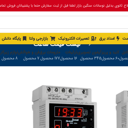
لاع ثانوی بدلیل نوسانات سنگین بازار لطفا قبل از ثبت سفارش حتما با پشتیبانان فروش تما
مت
امداد برق
تعمیرات الکترونیک
بازارجی ولتا
پایگاه دانش
لیست قیمت ساعت
ابل
کلید و پریز
آیفون تصویری
تزئینات
ملزومات برق
فن و هواکش
لوازم زیرکار
60 محصول
345 محصول
16 محصول
177 محصول
7 محصول
8 محصول