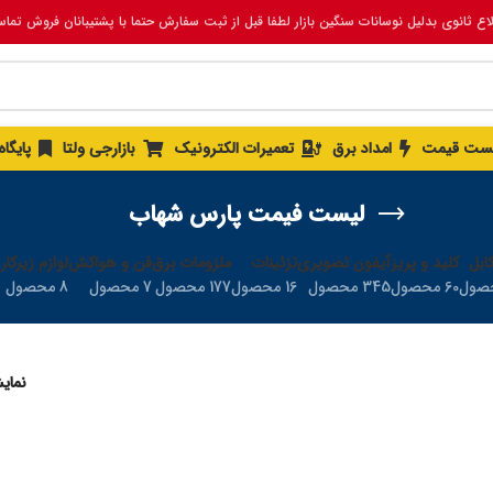
لاع ثانوی بدلیل نوسانات سنگین بازار لطفا قبل از ثبت سفارش حتما با پشتیبانان فروش تما
ست قیمت
امداد برق
تعمیرات الکترونیک
بازارجی ولتا
پایگا
لیست فیمت پارس شهاب
ابل
کلید و پریز
آیفون تصویری
تزئینات
ملزومات برق
فن و هواکش
لوازم زیرکار
60 محصول
345 محصول
16 محصول
177 محصول
7 محصول
8 محصول
نما