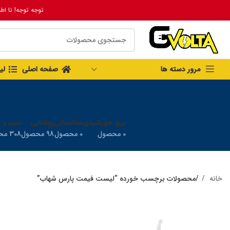
توجه توجه! تا اط
مرور دسته ها
صفحه اصلی
لی
برق خورشیدی
ساختمانی
روشنایی
سیم و ک
0 محصول
0 محصول
98 محصول
308 محصول
خانه
محصولات برچسب خورده “لیست فیمت پارس شهاب”