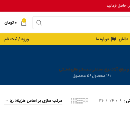
س حاصل فرمایید.
0
0
تومان
ه دانش
درباره ما
ورود / ثبت نام
 و یراق آلات
برق صنعتی
سیستم های امنیتی
161 محصول
56 محصول
یش
9
24
36