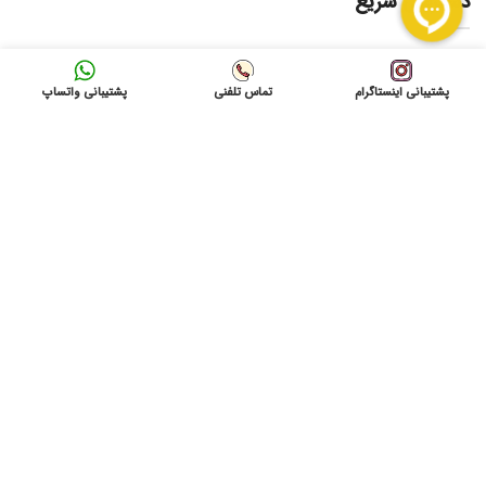
دسترسی سریع
لیست قیمت ها
امداد برق
پشتیبانی اینستاگرام
تماس تلفنی
پشتیبانی واتساپ
فروشگاه
درخواست امدادبرق
تماس باما
نشانی: شاهرود ، میدان 9 دی به سمت بیمارستان امام
حسین(ع) ، بازرگانی آمادنیرو
ایمیل: info@gvolta.com
تلفن: 32333000-023
شبکه های اجتماعی