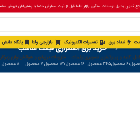
لاع ثانوی بدلیل نوسانات سنگین بازار لطفا قبل از ثبت سفارش حتما با پشتیبانان فروش تما
مت
امداد برق
تعمیرات الکترونیک
بازارجی ولتا
پایگاه دانش
خرید برق اضطراری قیمت مناسب
ابل
کلید و پریز
آیفون تصویری
تزئینات
ملزومات برق
فن و هواکش
لوازم زیرکار
60 محصول
345 محصول
16 محصول
177 محصول
7 محصول
8 محصول