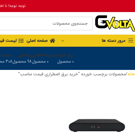
توجه توجه! تا اط
مرور دسته ها
صفحه اصلی
لیست قی
برق خورشیدی
ساختمانی
روشنایی
سیم و ک
0 محصول
0 محصول
98 محصول
308 محصول
خانه
محصولات برچسب خورده “خرید برق اضطراری قیمت مناسب”