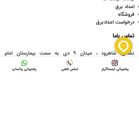
امداد برق
فروشگاه
درخواست امدادبرق
تماس باما
نشانی: شاهرود ، میدان 9 دی به سمت بیمارستان امام
حسین(ع) ، بازرگانی آمادنیرو
پشتیبانی اینستاگرام
تماس تلفنی
پشتیبانی واتساپ
ایمیل: info@gvolta.com
تلفن: 32333000-023
شبکه های اجتماعی