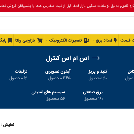
لاع ثانوی بدلیل نوسانات سنگین بازار لطفا قبل از ثبت سفارش حتما با پشتیبانان فروش تما
 قیمت
امداد برق
تعمیرات الکترونیک
بازارجی ولتا
پایگ
اس ام اس کنترل
ابل
کلید و پریز
آیفون تصویری
تزئینات
60 محصول
345 محصول
16 محصول
برق صنعتی
سیستم های امنیتی
161 محصول
56 محصول
نمایش