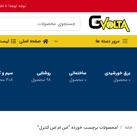
توجه توجه! تا اط
مرور دسته ها
صفحه اصلی
لیست
برق خورشیدی
ساختمانی
روشنایی
سیم و ک
0 محصول
0 محصول
98 محصول
308 محصول
خانه
محصولات برچسب خورده “اس ام اس کنترل”