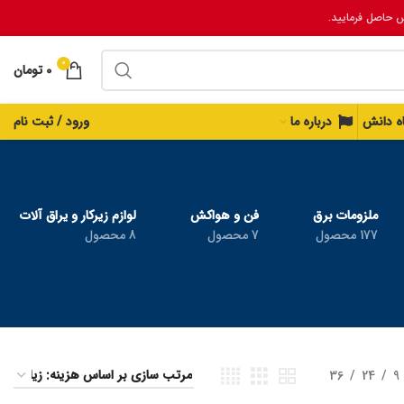
س حاصل فرمایید.
0
0
تومان
اه دانش
درباره ما
ورود / ثبت نام
ملزومات برق
فن و هواکش
لوازم زیرکار و یراق آلات
177 محصول
7 محصول
8 محصول
36
24
9