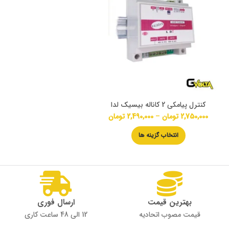
کنترل پیامکی 2 کاناله بیسیک لدا
2,750,000
تومان
–
2,490,000
تومان
انتخاب گزینه ها
بهترین قیمت
ارسال فوری
قیمت مصوب اتحادیه
12 الی 48 ساعت کاری