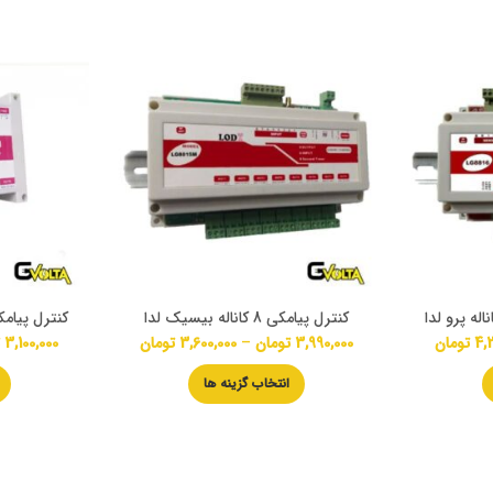
کنترل پیامکی 8 کاناله بیسیک لدا
کنترل پیامکی وای ف
4,2
تومان
3,990,000
تومان
–
3,600,000
تومان
3,100,000
ت
انتخاب گزینه ها