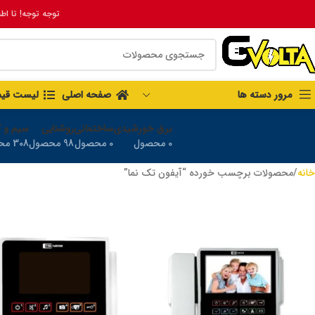
توجه توجه! تا اط
مرور دسته ها
صفحه اصلی
لیست قی
برق خورشیدی
ساختمانی
روشنایی
سیم و ک
0 محصول
0 محصول
98 محصول
308 محصول
خانه
محصولات برچسب خورده “آیفون تک نما”