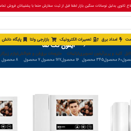
لاع ثانوی بدلیل نوسانات سنگین بازار لطفا قبل از ثبت سفارش حتما با پشتیبانان فروش تما
مت
امداد برق
تعمیرات الکترونیک
بازارجی ولتا
پایگاه دانش
آیفون تک نما
ابل
کلید و پریز
آیفون تصویری
تزئینات
ملزومات برق
فن و هواکش
لوازم زیرکار
60 محصول
345 محصول
16 محصول
177 محصول
7 محصول
8 محصول