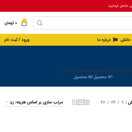
س حاصل فرمایید.
0
0
تومان
ه دانش
درباره ما
ورود / ثبت نام
 و یراق آلات
برق صنعتی
سیستم های امنیتی
161 محصول
56 محصول
یش
9
24
36