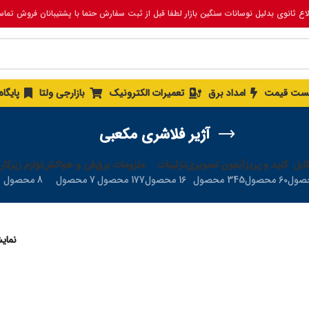
لاع ثانوی بدلیل نوسانات سنگین بازار لطفا قبل از ثبت سفارش حتما با پشتیبانان فروش تما
ست قیمت
امداد برق
تعمیرات الکترونیک
بازارجی ولتا
پایگا
آژیر فلاشری مکعبی
ابل
کلید و پریز
آیفون تصویری
تزئینات
ملزومات برق
فن و هواکش
لوازم زیرکار
60 محصول
345 محصول
16 محصول
177 محصول
7 محصول
8 محصول
نما