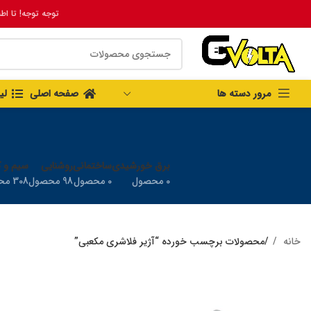
توجه توجه! تا اط
مرور دسته ها
صفحه اصلی
لی
برق خورشیدی
ساختمانی
روشنایی
سیم و ک
0 محصول
0 محصول
98 محصول
308 محصول
خانه
محصولات برچسب خورده “آژیر فلاشری مکعبی”