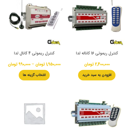
کنترل ریموتی 16 کاناله لدا
کنترل ریموتی 4 کانال لدا
2,400,000
تومان
1,950,000
تومان
–
990,000
تومان
افزودن به سبد خرید
انتخاب گزینه ها