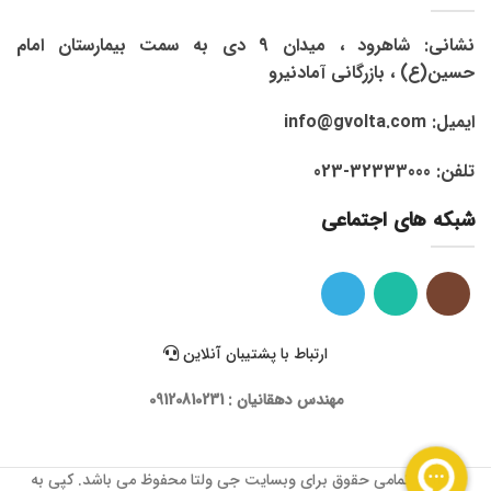
نشانی: شاهرود ، میدان 9 دی به سمت بیمارستان امام
حسین(ع) ، بازرگانی آمادنیرو
ایمیل: info@gvolta.com
تلفن: 32333000-023
شبکه های اجتماعی
ارتباط با پشتیبان آنلاین
مهندس دهقانیان : 09120810231
1399 © تمامی حقوق برای وبسایت جی ولتا محفوظ می باشد. کپی به