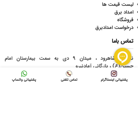
لیست قیمت ها
امداد برق
فروشگاه
درخواست امدادبرق
تماس باما
نشانی: شاهرود ، میدان 9 دی به سمت بیمارستان امام
حسین(ع) ، بازرگانی آمادنیرو
ایمیل: info@gvolta.com
پشتیبانی اینستاگرام
تماس تلفنی
پشتیبانی واتساپ
تلفن: 32333000-023
شبکه های اجتماعی