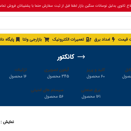
لاع ثانوی بدلیل نوسانات سنگین بازار لطفا قبل از ثبت سفارش حتما با پشتیبانان فروش تما
 قیمت
امداد برق
تعمیرات الکترونیک
بازارجی ولتا
پایگاه د
کانکتور
ابل
کلید و پریز
آیفون تصویری
تزئینات
60 محصول
345 محصول
16 محصول
برق صنعتی
سیستم های امنیتی
161 محصول
56 محصول
نمایش