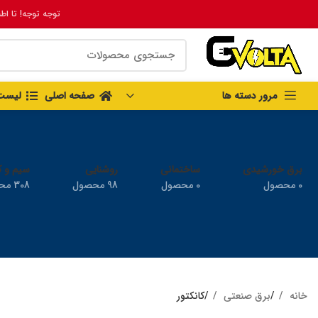
توجه توجه! تا اط
مرور دسته ها
صفحه اصلی
لیست
برق خورشیدی
ساختمانی
روشنایی
سیم و ک
0 محصول
0 محصول
98 محصول
308 محصول
خانه
برق صنعتی
کانکتور