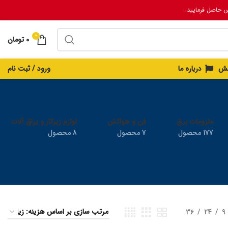
س حاصل فرمایید.
0
0
تومان
انش
درباره ما
ورود / ثبت نام
ملزومات برق
فن و هواکش
لوازم زیرکار و یراق آلات
177 محصول
7 محصول
8 محصول
36
24
9